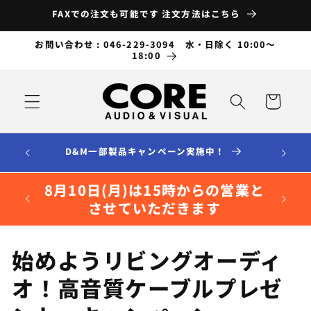
コンテ
FAXでの注文も可能です 注文方法はこちら
ンツに
進む
お問い合わせ : 046-229-3094 水・日除く 10:00～
18:00
カ
ー
ト
D&M一部製品キャンペーン実施中！
8月10日(月)は15時からの営業と
させていただきます
コ
始めようリビングオーディ
レ
オ！高音質ケーブルプレゼ