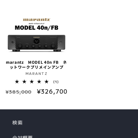
価
ル
常
ー
ー
格
価
数
価
ル
の
格
格
価
合
計
格
marantz MODEL 40n FB ネ
ットワークプリメインアンプ
販
MARANTZ
売
1
(1)
レ
元:
通
セ
¥326,700
ビ
¥385,000
ュ
常
ー
ー
数
価
ル
の
格
価
合
計
検索
格
会社概要