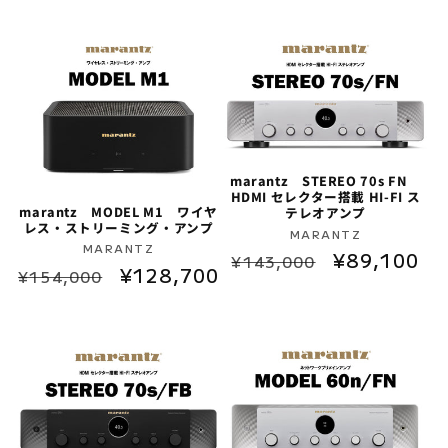
marantz STEREO 70s FN
HDMI セレクター搭載 HI-FI ス
marantz MODEL M1 ワイヤ
テレオアンプ
レス・ストリーミング・アンプ
販
MARANTZ
販
MARANTZ
通
セ
¥89,100
売
¥143,000
通
セ
¥128,700
売
¥154,000
元:
常
ー
元:
常
ー
価
ル
価
ル
格
価
格
価
格
格