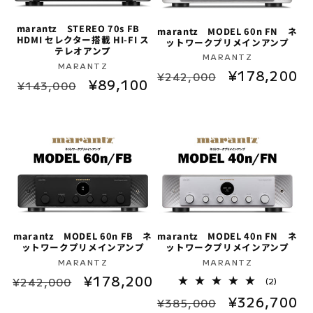
marantz STEREO 70s FB
marantz MODEL 60n FN ネ
HDMI セレクター搭載 HI-FI ス
ットワークプリメインアンプ
テレオアンプ
販
MARANTZ
販
MARANTZ
通
セ
¥178,200
売
¥242,000
通
セ
¥89,100
売
¥143,000
元:
常
ー
元:
常
ー
価
ル
価
ル
格
価
格
価
格
格
marantz MODEL 60n FB ネ
marantz MODEL 40n FN ネ
ットワークプリメインアンプ
ットワークプリメインアンプ
販
販
MARANTZ
MARANTZ
通
セ
¥178,200
売
売
2
¥242,000
(2)
レ
元:
元:
常
ー
通
セ
¥326,700
ビ
¥385,000
ュ