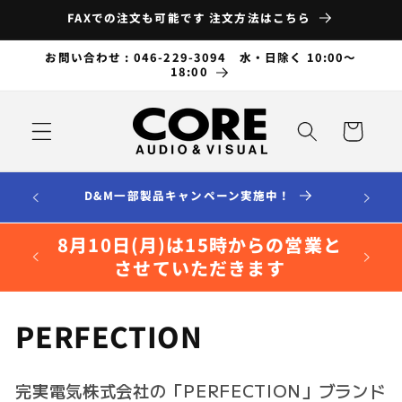
コンテ
FAXでの注文も可能です 注文方法はこちら
ンツに
進む
お問い合わせ : 046-229-3094 水・日除く 10:00～
18:00
カ
ー
ト
D&M一部製品キャンペーン実施中！
8月10日(月)は15時からの営業と
させていただきます
コ
PERFECTION
レ
完実電気株式会社の「PERFECTION」ブランド