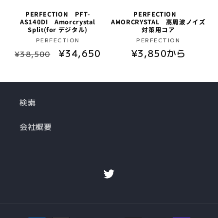
PERFECTION PFT-
PERFECTION
AS140DI Amorcrystal
AMORCRYSTAL 高周波ノイズ
Split(for デジタル)
対策用コア
販
販
PERFECTION
PERFECTION
通
セ
¥34,650
通
¥3,850から
売
売
¥38,500
元:
元:
常
ー
常
価
ル
価
格
価
格
検索
格
会社概要
Twitter