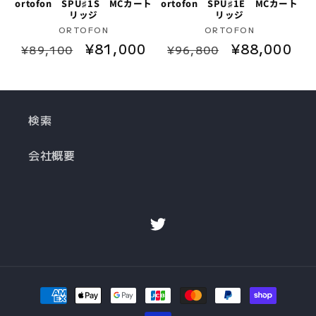
ortofon SPU♯1S MCカート
ortofon SPU♯1E MCカート
リッジ
リッジ
販
販
ORTOFON
ORTOFON
通
セ
¥81,000
通
セ
¥88,000
売
売
¥89,100
¥96,800
元:
元:
常
ー
常
ー
価
ル
価
ル
格
価
格
価
検索
格
格
会社概要
Twitter
決
済