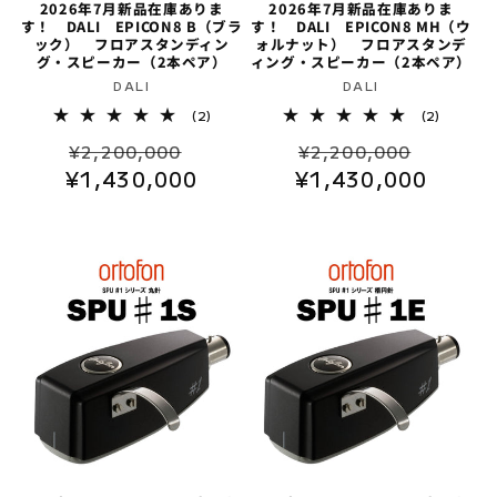
2026年7月新品在庫ありま
2026年7月新品在庫ありま
す！ DALI EPICON8 B（ブラ
す！ DALI EPICON8 MH（ウ
ック） フロアスタンディン
ォルナット） フロアスタンデ
グ・スピーカー（2本ペア）
ィング・スピーカー（2本ペア）
販
販
DALI
DALI
売
売
2
2
(2)
(2)
レ
レ
元:
元:
通
セ
通
セ
ビ
ビ
¥2,200,000
¥2,200,000
ュ
ュ
¥1,430,000
常
ー
¥1,430,000
常
ー
ー
ー
数
数
価
ル
価
ル
の
の
格
価
格
価
合
合
計
計
格
格