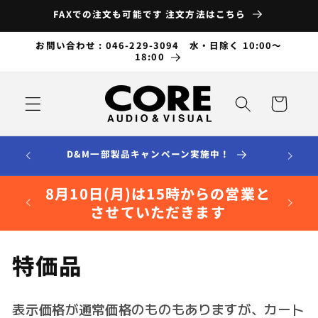
コンテ
FAXでの注文も可能です 注文方法はこちら
ンツに
進む
お問い合わせ : 046-229-3094 水・日除く 10:00～
18:00
カ
ー
ト
D&M一部製品キャンペーン実施中！
8月10日(月)は15時からの営業と
させていただきます
コ
特価品
レ
表示価格が通常価格のものもありますが、カート