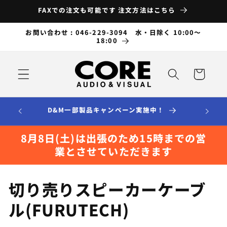
コンテ
FAXでの注文も可能です 注文方法はこちら
ンツに
進む
お問い合わせ : 046-229-3094 水・日除く 10:00～
18:00
カ
ー
ト
D&M一部製品キャンペーン実施中！
8月8日(土)は出張のため15時までの営
業とさせていただきます
コ
切り売りスピーカーケーブ
レ
ル(FURUTECH)