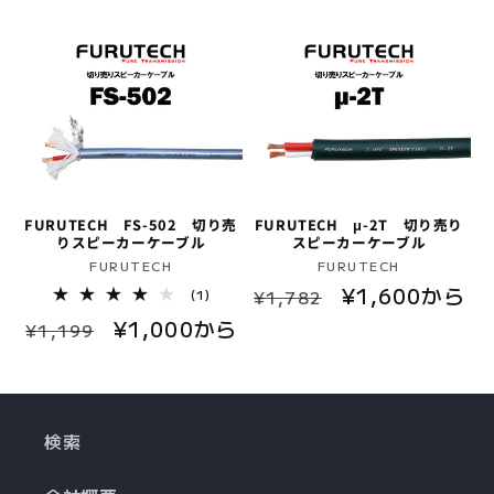
数
数
価
ル
価
ル
の
の
格
価
格
価
合
合
計
計
格
格
FURUTECH FS-502 切り売
FURUTECH μ-2T 切り売り
りスピーカーケーブル
スピーカーケーブル
販
販
FURUTECH
FURUTECH
通
セ
¥1,600から
売
売
1
¥1,782
(1)
レ
元:
元:
常
ー
通
セ
¥1,000から
ビ
¥1,199
ュ
価
ル
常
ー
ー
格
価
数
価
ル
の
格
格
価
合
計
検索
格