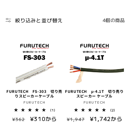
ク
シ
絞り込みと並び替え
4個の商品
ョ
ン
:
FURUTECH μ-4.1T 切り売り
FURUTECH FS-303 切り売
スピーカー ケーブル
りスピーカーケーブル
販
販
FURUTECH
FURUTECH
売
売
2
1
(2)
(1)
レ
レ
元:
元:
通
セ
¥1,742から
通
セ
¥310から
ビ
ビ
¥1,947
¥362
ュ
ュ
常
ー
常
ー
ー
ー