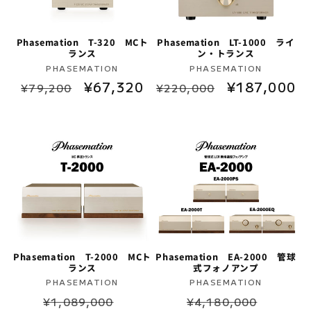
Phasemation T-320 MCト
Phasemation LT-1000 ライ
ランス
ン・トランス
販
販
PHASEMATION
PHASEMATION
通
セ
¥67,320
通
セ
¥187,000
売
売
¥79,200
¥220,000
元:
元:
常
ー
常
ー
価
ル
価
ル
格
価
格
価
格
格
Phasemation T-2000 MCト
Phasemation EA-2000 管球
ランス
式フォノアンプ
販
販
PHASEMATION
PHASEMATION
通
セ
通
セ
売
売
¥1,089,000
¥4,180,000