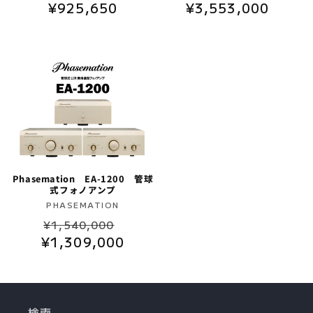
元:
元:
常
¥925,650
ー
¥3,553,000
常
ー
価
ル
価
ル
格
価
格
価
格
格
Phasemation EA-1200 管球
式フォノアンプ
販
PHASEMATION
通
セ
売
¥1,540,000
元:
¥1,309,000
常
ー
価
ル
格
価
格
検索