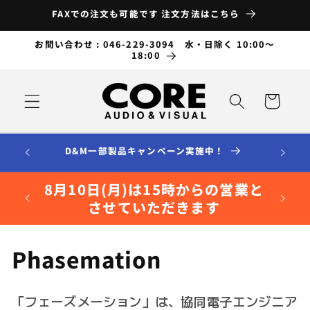
コンテ
FAXでの注文も可能です 注文方法はこちら
ンツに
進む
お問い合わせ : 046-229-3094 水・日除く 10:00～
18:00
カ
ー
ト
D&M一部製品キャンペーン実施中！
8月10日(月)は15時からの営業と
させていただきます
コ
Phasemation
レ
「フェーズメーション」は、協同電子エンジニア