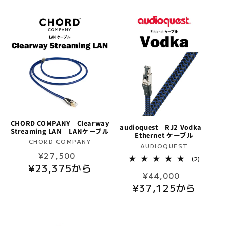
格
価
合
計
格
CHORD COMPANY Clearway
audioquest RJ2 Vodka
Streaming LAN LANケーブル
Ethernet ケーブル
販
CHORD COMPANY
販
AUDIOQUEST
通
セ
売
¥27,500
売
2
(2)
元:
¥23,375から
常
ー
レ
元:
通
セ
ビ
¥44,000
価
ル
ュ
¥37,125から
常
ー
ー
格
価
数
価
ル
の
格
格
価
合
計