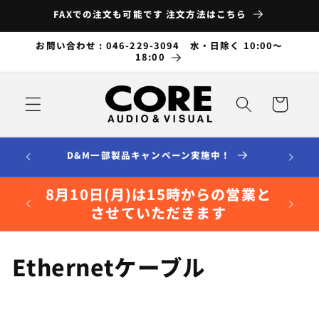
コンテ
FAXでの注文も可能です 注文方法はこちら
ンツに
進む
お問い合わせ : 046-229-3094 水・日除く 10:00～
18:00
カ
ー
ト
D&M一部製品キャンペーン実施中！
8月10日(月)は15時からの営業と
させていただきます
コ
Ethernetケーブル
レ