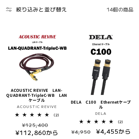
ク
絞り込みと並び替え
14個の商品
シ
ョ
ン
:
ACOUSTIC REVIVE LAN-
QUADRANT-TripleC-WB LAN
ケーブル
DELA C100 Ethernetケーブ
販
ル
ACOUSTIC REVIVE
販
DELA
売
2
(2)
レ
売
元:
2
(2)
通
セ
ビ
¥125,400
レ
元:
ュ
通
セ
¥4,455から
ビ
¥4,950
¥112,860から
常
ー
ー
ュ
数