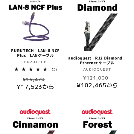
FURUTECH LAN-8 NCF
Plus LANケーブル
audioquest RJ2 Diamond
販
FURUTECH
Ethernet ケーブル
売
販
AUDIOQUEST
2
(2)
レ
元:
通
セ
売
¥121,000
通
セ
ビ
¥19,470
元:
ュ
¥102,465から
常
ー
¥17,523から
常
ー
ー
価
ル
数
価
ル
の
格
価
格
価
合
計
格
格