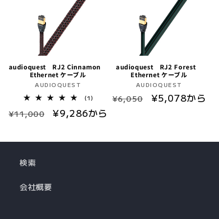
audioquest RJ2 Cinnamon
audioquest RJ2 Forest
Ethernet ケーブル
Ethernet ケーブル
販
販
AUDIOQUEST
AUDIOQUEST
通
セ
¥5,078から
売
売
1
¥6,050
(1)
レ
元:
元:
常
ー
通
セ
¥9,286から
ビ
¥11,000
ュ
価
ル
常
ー
ー
格
価
数
価
ル
の
格
格
価
合
計
検索
格
会社概要