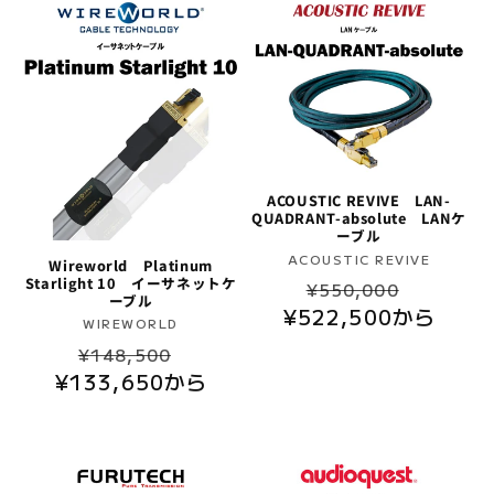
格
ACOUSTIC REVIVE LAN-
QUADRANT-absolute LANケ
ーブル
販
ACOUSTIC REVIVE
Wireworld Platinum
Starlight 10 イーサネットケ
通
セ
売
¥550,000
ーブル
元:
¥522,500から
常
ー
販
WIREWORLD
価
ル
通
セ
売
¥148,500
格
価
元:
¥133,650から
常
ー
格
価
ル
格
価
格