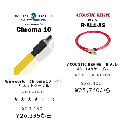
計
格
格
価
合
計
格
ACOUSTIC REVIVE R-AL1-
AS LANケーブル
販
ACOUSTIC REVIVE
Wireworld Chroma 10 イー
通
セ
売
¥26,400
サネットケーブル
元:
¥23,760から
常
ー
販
WIREWORLD
価
ル
売
1
(1)
レ
格
価
元:
通
セ
ビ
¥29,150
格
ュ
¥26,235から
常
ー
ー
数
価
ル
の