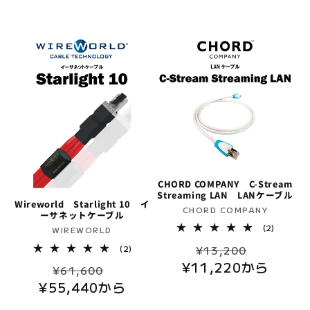
常
ー
価
ル
ー
の
数
価
ル
格
価
合
の
計
格
価
合
格
計
格
CHORD COMPANY C-Stream
Streaming LAN LANケーブル
Wireworld Starlight 10 イ
販
CHORD COMPANY
ーサネットケーブル
売
2
(2)
販
WIREWORLD
レ
元:
売
通
セ
2
ビ
(2)
¥13,200
レ
ュ
元:
¥11,220から
常
ー
通
セ
ビ
ー
¥61,600
ュ
数
価
ル
¥55,440から
常
ー
ー
の
数
格
価
合
価
ル
の