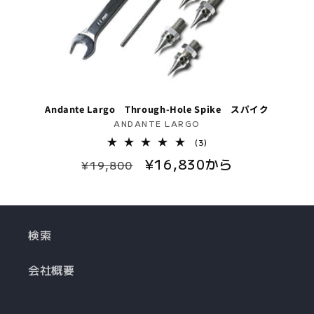
Andante Largo Through-Hole Spike スパイク
販
ANDANTE LARGO
売
3
(3)
レ
元:
通
セ
¥16,830から
ビ
¥19,800
ュ
常
ー
ー
数
価
ル
の
格
価
合
計
検索
格
会社概要