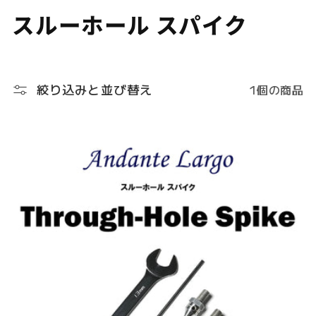
ク
スルーホール スパイク
シ
ョ
ン
絞り込みと並び替え
1個の商品
: