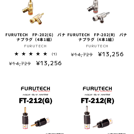
FURUTECH FP-202(G) バナ
FURUTECH FP-202(R) バナ
ナプラグ（4本1組）
ナプラグ（4本1組）
販
販
FURUTECH
FURUTECH
通
セ
¥13,256
売
売
1
¥14,729
(1)
レ
元:
元:
常
ー
通
セ
¥13,256
ビ
¥14,729
ュ
価
ル
常
ー
ー
格
価
数
価
ル
の
格
格
価
合
計
格