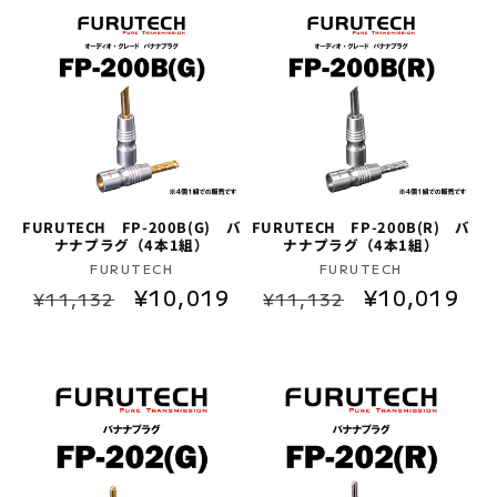
格
価
格
価
格
格
FURUTECH FP-200B(G) バ
FURUTECH FP-200B(R) バ
ナナプラグ（4本1組）
ナナプラグ（4本1組）
販
販
FURUTECH
FURUTECH
通
セ
¥10,019
通
セ
¥10,019
売
売
¥11,132
¥11,132
元:
元:
常
ー
常
ー
価
ル
価
ル
格
価
格
価
格
格