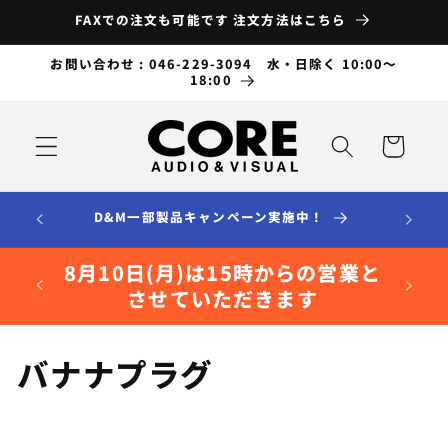
コンテ
FAXでの注文も可能です 注文方法はこちら
ンツに
進む
お問い合わせ : 046-229-3094 水・日除く 10:00～
18:00
カ
ー
ト
D&M一部製品キャンペーン実施中！
8月10日(月)は15時からの営業と
させていただきます
コ
バナナプラグ
レ