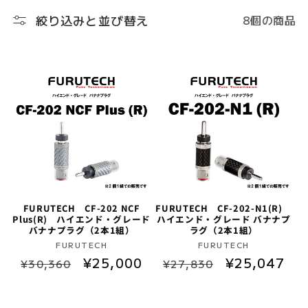
ク
絞り込みと並び替え
8個の商品
シ
ョ
ン
:
FURUTECH CF-202 NCF
FURUTECH CF-202-N1(R)
Plus(R) ハイエンド・グレード
ハイエンド・グレード バナナプ
バナナプラグ（2本1組）
ラグ（2本1組）
販
販
FURUTECH
FURUTECH
通
セ
¥25,000
通
セ
¥25,047
売
売
¥30,360
¥27,830
元:
元:
常
ー
常
ー
価
ル
価
ル