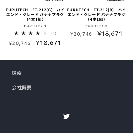
FURUTECH FT-212(G) ハイ
FURUTECH FT-212(R) ハイ
エンド・グレード バナナプラグ
エンド・グレード バナナプラグ
（4本1組）
（4本1組）
販
販
FURUTECH
FURUTECH
通
セ
¥18,671
売
売
1
¥20,746
(1)
レ
元:
元:
常
ー
通
セ
¥18,671
ビ
¥20,746
ュ
価
ル
常
ー
ー
格
価
数
価
ル
の
格
格
価
合
計
検索
格
会社概要
Twitter