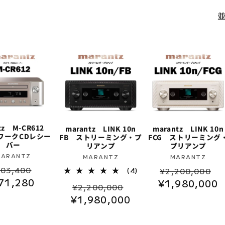
ntz M-CR612
marantz LINK 10n
marantz LINK 10n
ワークCDレシー
FB ストリーミング・プ
FCG ストリーミング
バー
リアンプ
プリアンプ
販
MARANTZ
販
販
MARANTZ
MARANTZ
セ
売
通
売
売
4
03,400
(4)
¥2,200,000
レ
元:
71,280
ー
元:
元:
¥1,980,000
常
通
セ
¥2,200,000
ビ
ル
価
ュ
¥1,980,000
常
ー
ー
価
格
価
ル
数
格
の