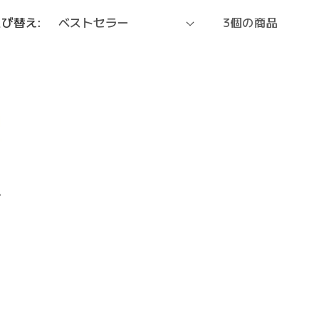
並び替え:
3個の商品
・
セ
ー
ル
価
格