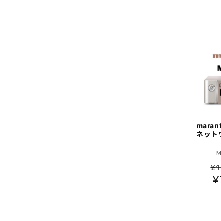
ク
シ
ョ
ン
:
mara
ネット
通
¥1
常
¥
価
格