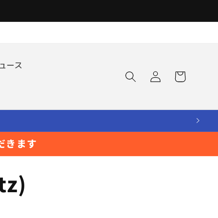
ロ
カ
ュース
グ
ー
イ
ト
ン
だきます
z)