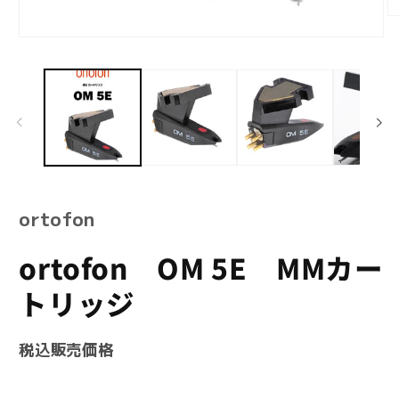
モ
ー
モ
ダ
ー
ル
ダ
で
ル
メ
で
デ
メ
ィ
デ
ア
ィ
(2
ア
を
(1)
開
を
ortofon
く
開
く
ortofon OM 5E MMカー
トリッジ
SKU:
税込販売価格