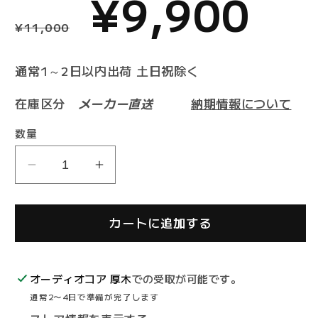
通
セ
¥9,900
¥11,000
常
ー
通常1～2日以内出荷 土日祝除く
在庫区分
メーカー直送
納期情報について
価
ル
数量
ortofon
ortofon
格
価
OM
OM
5E
5E
カートに追加する
MM
MM
格
カ
カ
ー
ー
オーディオコア 厚木
での受取が可能です。
ト
ト
通常2〜4日で準備が完了します
リ
リ