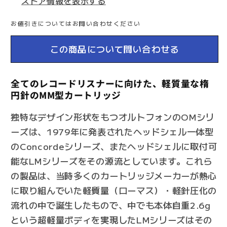
ストア情報を表示する
ッ
ッ
ジ
ジ
お値引きについてはお問い合わせください
の
の
数
数
この商品について問い合わせる
量
量
を
を
全てのレコードリスナーに向けた、軽質量な楕
減
増
円針のMM型カートリッジ
ら
や
す
す
独特なデザイン形状をもつオルトフォンのOMシリ
ーズは、1979年に発表されたヘッドシェル一体型
のConcordeシリーズ、またヘッドシェルに取付可
能なLMシリーズをその源流としています。これら
の製品は、当時多くのカートリッジメーカーが熱心
に取り組んでいた軽質量（ローマス）・軽針圧化の
流れの中で誕生したもので、中でも本体自重2.6g
という超軽量ボディを実現したLMシリーズはその