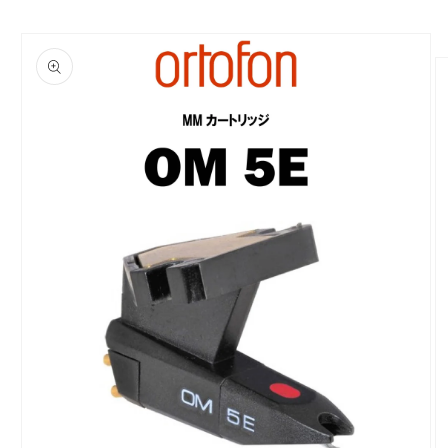
商品情
報にス
キップ