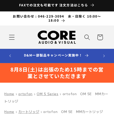
コンテ
FAXでの注文も可能です 注文方法はこちら
ンツに
進む
お問い合わせ : 046-229-3094 水・日除く 10:00～
18:00
カ
ー
ト
D&M一部製品キャンペーン実施中！
8月8日(土)は出張のため15時までの営
業とさせていただきます
Home
›
ortofon
›
OM 5 Series
›
ortofon OM 5E MMカー
トリッジ
Home
›
カートリッジ
›
ortofon OM 5E MMカートリッジ