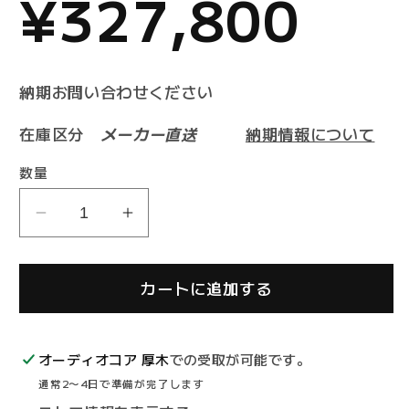
通
¥327,800
常
納期お問い合わせください
在庫区分
メーカー直送
納期情報について
価
数量
KRIPTON
KRIPTON
格
KX-
KX-
0.5U
0.5U
カートに追加する
漆
漆
塗
塗
ブ
ブ
オーディオコア 厚木
での受取が可能です。
ッ
ッ
通常2〜4日で準備が完了します
ク
ク