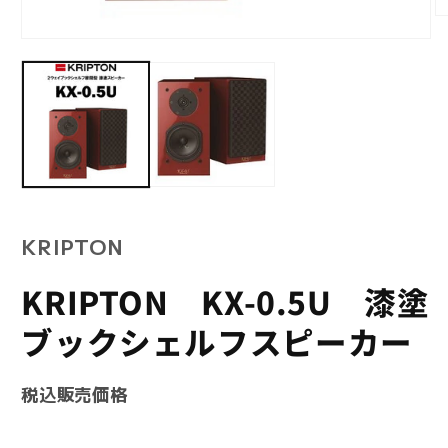
モ
ー
モ
ダ
ー
ル
ダ
で
ル
メ
で
デ
メ
ィ
デ
ア
ィ
(2
ア
を
(1)
開
を
く
KRIPTON
開
く
KRIPTON KX-0.5U 漆塗
ブックシェルフスピーカー
SKU:
税込販売価格