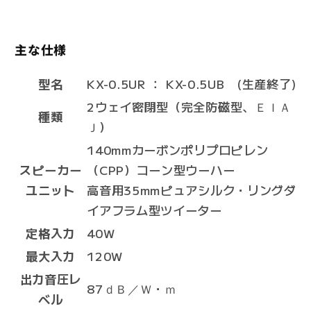
主な仕様
型名
KX-0.5UR ： KX-0.5UB (生産終了)
2ウェイ密閉型（完全防磁型、ＥＩＡ
種類
Ｊ）
140mmカーボンポリプロピレン
スピーカー
（CPP）コーン型ウーハー
ユニット
高音用35mmピュアシルク・リングダ
イアフラム型ツイーター
定格入力
40W
最大入力
120W
出力音圧レ
87ｄＢ／Ｗ・ｍ
ベル