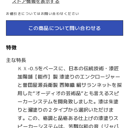
ストア情報を表示する
シ
シ
ェ
ェ
お値引きについてはお問い合わせください
ル
ル
フ
フ
この商品について問い合わせる
ス
ス
ピ
ピ
特徴
ー
ー
カ
カ
主な特長
ー
ー
ＫＸ-0.5をベースに、日本の伝統技術・漆匠
の
の
加陽舗【能作】製 漆塗りのエンクロージャー
数
数
と誉田屋源兵衛製 西陣織 絹サランネットを採
量
量
用した“オーディオの芸術品”とも言えるスピ
を
を
ーカーシステムを開発致しました。漆は朱塗
減
増
りと溜塗りの２タイプから選択いただけま
ら
や
す。この、格調と品格ある仕上げの漆塗りス
す
す
ピーカーシステムは、芳醇な和の音（ジャパ