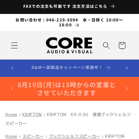
コンテ
FAXでの注文も可能です 注文方法はこちら
ンツに
進む
お問い合わせ : 046-229-3094 水・日除く 10:00～
18:00
カ
ー
ト
順次商品追加中 掲載のない商品もお問い合わせく
ださい
8月8日(土)は出張のため15時まで
の営業とさせていただきます
Home
›
KRIPTON
›
KRIPTON KX-0.5U 漆塗ブックシェルフ
スピーカー
Home
›
スピーカー
›
ブックシェルフスピーカー
›
KRIPTON