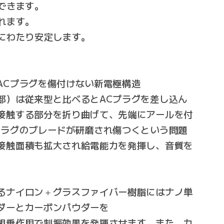
できます。
れます。
期にわたり安定します。
ACプラグを傷付けない新電極構造
部）は従来型と比べるとACプラグを差し込ん
接触する部分を折り曲げて、先端にアールを付
プラグのブレードが研磨され傷つくという問題
接触面積も拡大され給電能力を発揮し、音質を
。
るナイロン＋グラスファイバー樹脂にはナノ単
ダーとカーボンパウダーを
乗作用で制振効果を発揮させます。また、カ