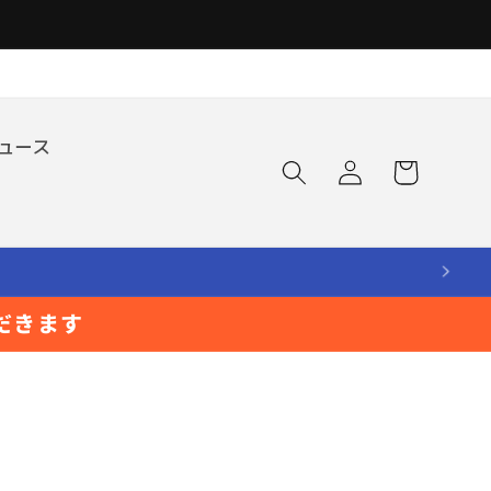
ロ
カ
ュース
グ
ー
イ
ト
ン
だきます