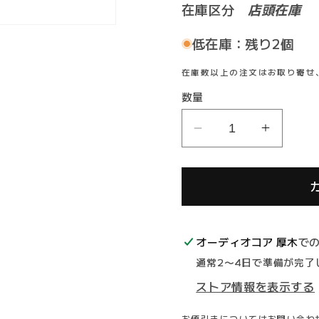
価
ル
在庫区分
店頭在庫
格
価
低在庫：残り2個
在庫数以上の注文はお取り寄せ
格
数量
FURUTECH
FURU
GTX-
GTX-
D
D
(G)
(G)
ハ
ハ
イ
イ
オーディオコア 厚木
で
エ
エ
通常2〜4日で準備が完了
ン
ン
ド
ド
ストア情報を表示する
グ
グ
お値引きについてはお問い合わ