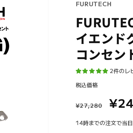
FURUTECH
FURUTE
イエンドグ
コンセン
2件のレ
SKU:
税込価格
通
セ
¥24
¥27,280
常
ー
14時までの注文で当