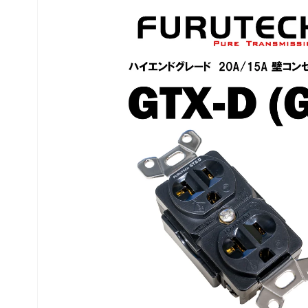
商品情
報にス
キップ