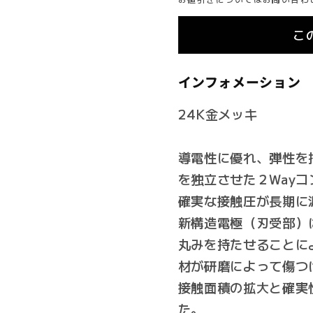
レ
レ
ー
ー
こ
ド
ド
15A/20A
15A/20
インフォメーション
壁
壁
コ
コ
24K金メッキ
ン
ン
セ
セ
導電性に優れ、弾性を
ン
ン
を独立させた２Way
ト
ト
の
の
確実な接触圧が長期に
数
数
新構造電極（刃受部）
量
量
丸みを持たせることに
を
を
材が研磨によって傷つ
減
増
接触面積の拡大と確実
ら
や
た。