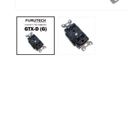
モ
ー
ダ
ル
で
メ
デ
ィ
ア
(1)
を
開
く