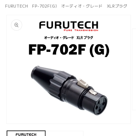
FURUTECH FP-702F(G) オーディオ・グレード XLRプラグ
商品情
報にス
キップ
モ
ー
ダ
モ
ル
ー
で