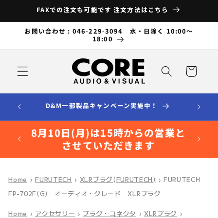
コンテ
FAXでの注文も可能です 注文方法はこちら
ンツに
進む
お問い合わせ : 046-229-3094 水・日除く 10:00～
18:00
カ
ー
ト
D&M一部製品キャンペーン実施中！
8月10日(月)は15時からの営業と
させていただきます
Home
›
FURUTECH
›
XLRプラグ(FURUTECH)
›
FURUTECH
FP-702F(G) オーディオ・グレード XLRプラグ
Home
›
アクセサリー
›
プラグ・コネクタ
›
XLRプラグ
›