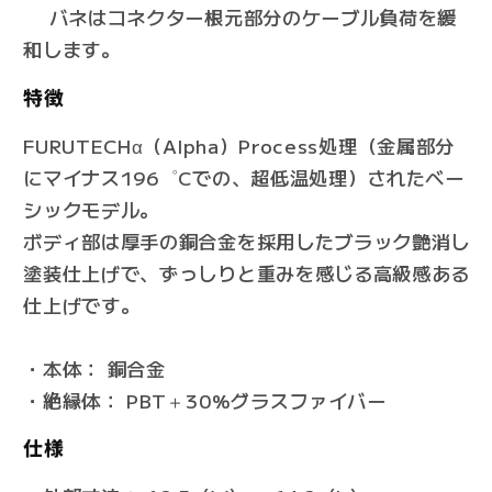
す
す
バネはコネクター根元部分のケーブル負荷を緩
和します。
特徴
FURUTECHα（Alpha）Process処理（金属部分
にマイナス196゜Cでの、超低温処理）されたベー
シックモデル。
ボディ部は厚手の銅合金を採用したブラック艶消し
塗装仕上げで、ずっしりと重みを感じる高級感ある
仕上げです。
・本体： 銅合金
・絶縁体： PBT＋30%グラスファイバー
仕様