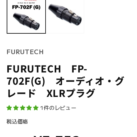
ダ
メ
ル
デ
で
ィ
メ
ア
デ
(2
ィ
を
ア
開
(1)
く
を
FURUTECH
開
く
FURUTECH FP-
702F(G) オーディオ・グ
レード XLRプラグ
1件のレビュー
SKU:
税込価格