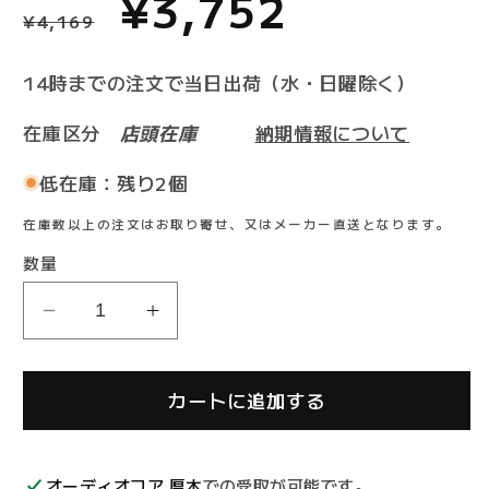
通
セ
¥3,752
¥4,169
常
ー
14時までの注文で当日出荷（水・日曜除く）
価
ル
在庫区分
店頭在庫
納期情報について
格
価
低在庫：残り2個
在庫数以上の注文はお取り寄せ、又はメーカー直送となります。
格
数量
FURUTECH
FURUTECH
FP-
FP-
702F(G)
702F(G)
カートに追加する
オ
オ
ー
ー
デ
デ
オーディオコア 厚木
での受取が可能です。