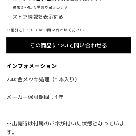
ィ
ィ
通常2〜4日で準備が完了します
オ・
オ・
ストア情報を表示する
グ
グ
レ
レ
お値引きについてはお問い合わせください
ー
ー
ド
ド
この商品について問い合わせる
XLR
XLR
プ
プ
インフォメーション
ラ
ラ
グ
グ
24K金メッキ処理（1本入り）
の
の
数
数
メーカー保証期間：1年
量
量
を
を
減
増
※出荷時は付属のバネが付いた状態となっていま
ら
や
す。