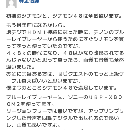
寺本清輝
初期のシナモンと、シナモン４８は全然違います。
もう何年前になるかしら。
地デジでＨＤＭＩ接続になった時に、デノンのブル
ーレイプレーヤーから使うためにすぐシナモンを買
ってずっと使っていたのですが、
４ｋ８ｋの時代になり、４８はかなり改良されてる
んじゃないかと思って買ったら、画質も音質も全然
違いました。
お金に余裕ある方は、同じクエストのもっと上級ケ
ーブル買えばいいと思いますが、
僕は今のところシナモン４８で満足しています。
ブルーレイプレーヤーは、ソニーのＵＢＰ－X８０
０M２を使ってます。
リージョンフリーでは無いですが、アップサンプリ
ングした音声を同軸デジタルで出せれるので良い
し、画質も良いですよ。