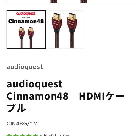
モ
モ
ー
ー
ダ
ダ
ル
ル
で
で
メ
メ
デ
デ
ィ
ィ
ア
ア
(1)
(2
を
を
audioquest
開
開
く
く
audioquest
Cinnamon48 HDMIケー
ブル
SKU:
CIN48G/1M