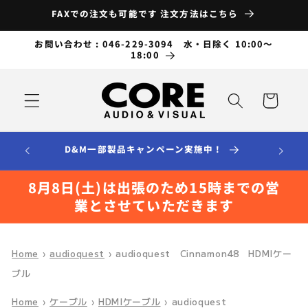
コンテ
FAXでの注文も可能です 注文方法はこちら
ンツに
進む
お問い合わせ : 046-229-3094 水・日除く 10:00～
18:00
カ
ー
ト
D&M一部製品キャンペーン実施中！
8月8日(土)は出張のため15時までの営
業とさせていただきます
Home
›
audioquest
›
audioquest Cinnamon48 HDMIケー
ブル
Home
›
ケーブル
›
HDMIケーブル
›
audioquest