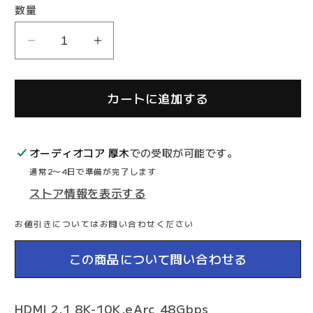
格
数量
audioquest
audioquest
Cinnamon48
Cinnamon48
HDMI
HDMI
カートに追加する
ケ
ケ
ー
ー
ブ
ブ
オーディオコア 厚木
での受取が可能です。
ル
ル
通常2〜4日で準備が完了します
の
の
ストア情報を表示する
数
数
量
量
お値引きについてはお問い合わせください
を
を
減
増
この商品について問い合わせる
ら
や
す
す
HDMI 2.1 8K-10K,eArc 48Gbps