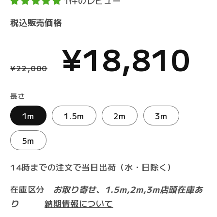
1件のレビュー
税込販売価格
通
セ
¥18,810
¥22,000
常
ー
長さ
1m
1.5m
2m
3m
価
ル
5m
14時までの注文で当日出荷（水・日除く）
格
価
在庫区分
お取り寄せ、1.5m,2m,3m店頭在庫あ
り
納期情報について