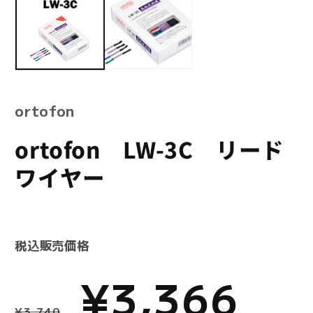
メ
ル
デ
で
ィ
メ
ア
デ
(2
ィ
を
ア
開
(1)
く
を
ortofon
開
く
ortofon LW-3C リード
ワイヤー
税込販売価格
通
セ
¥3,366
¥3,740