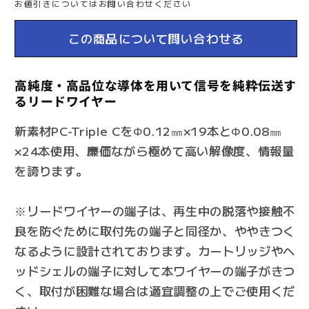
お値引きについてはお問い合わせください
の
の
数
数
この商品について問い合わせる
量
量
を
を
高純度・高品位な導体を用いて信号を純粋伝送す
減
増
るリードワイヤー
ら
や
新素材PC-Triple CをΦ0.12㎜×19本とΦ0.08㎜
す
す
×24本使用、廉価ながら極めて高い解像度、情報量
を誇ります。
※リードワイヤーの端子は、再生中の脱落や接触不
良を防ぐために取付先の端子と同径か、ややきつく
なるように設計されております。カートリッジやヘ
ッドシェルの端子に対して本ワイヤーの端子がきつ
く、取付が困難な場合は適宜調整の上でご使用くだ