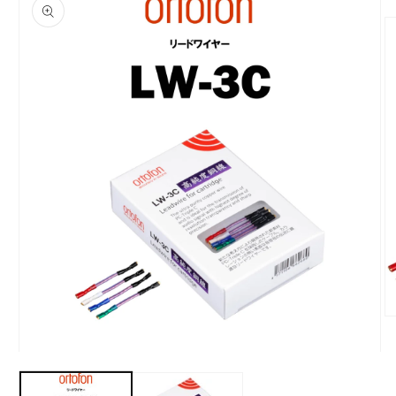
キップ
モ
ー
ダ
モ
ル
ー
で
ダ