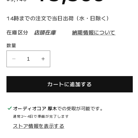
常
ー
14時までの注文で当日出荷（水・日除く）
在庫区分
店頭在庫
納期情報について
価
ル
数量
ortofon
ortofon
格
価
LW-
LW-
3C
3C
カートに追加する
リ
リ
格
ー
ー
ド
ド
オーディオコア 厚木
での受取が可能です。
ワ
ワ
通常2〜4日で準備が完了します
イ
イ
ストア情報を表示する
ヤ
ヤ
ー
ー