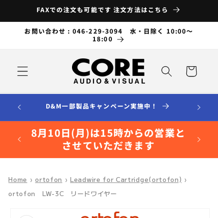
コンテ
FAXでの注文も可能です 注文方法はこちら
ンツに
進む
お問い合わせ : 046-229-3094 水・日除く 10:00～
18:00
カ
ー
ト
D&M一部製品キャンペーン実施中！
8月10日(月)は15時からの営業と
させていただきます
Home
›
ortofon
›
Leadwire for Cartridge(ortofon)
›
ortofon LW-3C リードワイヤー
商品情
報にス