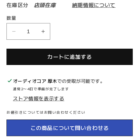
在庫区分
店頭在庫
納期情報について
格
価
数量
DENON
DENON
格
DCD-
DCD-
2500NE
2500NE
カートに追加する
SACD
SACD
プ
プ
レ
レ
オーディオコア 厚木
での受取が可能です。
ー
ー
通常2〜4日で準備が完了します
ヤ
ヤ
ストア情報を表示する
ー
ー
の
の
お値引きについてはお問い合わせください
数
数
量
量
この商品について問い合わせる
を
を