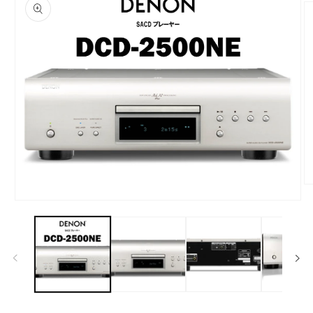
キップ
モ
ー
モ
ダ
ー
ル
ダ
で
ル
メ
で
デ
メ
ィ
デ
ア
ィ
(2
ア
を