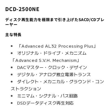
減
増
DCD-2500NE
ら
や
す
す
ディスク再生能力を極限まで引き上げたSACD/CDプレ
ーヤー
主な特長
「Advanced AL32 Processing Plus」
オリジナル・ドライブ・メカニズム
「Advanced S.V.H. Mechanism」
DACマスター・クロック・デザイン
デジタル・アナログ独立電源トランス
ダイレクト・メカニカル・グラウンド・コン
ストラクション
ミニマム・シグナル・パス回路
DSDデータディスク再生対応