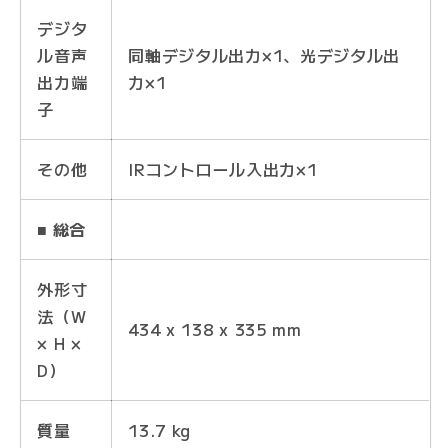
デジタ
ル音声
同軸デジタル出力×1、光デジタル出
出力端
力×1
子
その他
IRコントロール入出力×1
■ 総合
外形寸
法（W
434 x 138 x 335 mm
× H ×
D）
質量
13.7 kg