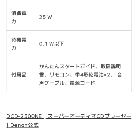
消費電
25 W
力
待機電
0.1 W以下
力
かんたんスタートガイド、取扱説明
付属品
書、リモコン、単4形乾電池×2、 音
声ケーブル、電源コード
DCD-2500NE | スーパーオーディオCDプレーヤー
| Denon公式