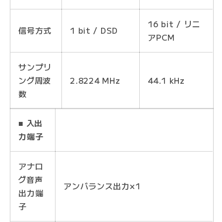
16 bit / リニ
信号方式
1 bit / DSD
アPCM
サンプリ
ング周波
2.8224 MHz
44.1 kHz
数
■ 入出
力端子
アナロ
グ音声
アンバランス出力×1
出力端
子