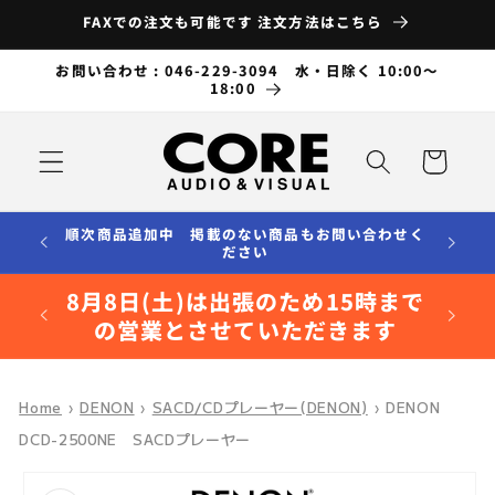
コンテ
FAXでの注文も可能です 注文方法はこちら
ンツに
進む
お問い合わせ : 046-229-3094 水・日除く 10:00～
18:00
カ
ー
ト
順次商品追加中 掲載のない商品もお問い合わせく
ださい
8月8日(土)は出張のため15時まで
の営業とさせていただきます
Home
›
DENON
›
SACD/CDプレーヤー(DENON)
›
DENON
DCD-2500NE SACDプレーヤー
商品情
報にス