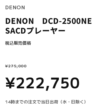
(1)
開
DENON
を
く
開
く
DENON DCD-2500NE
SACDプレーヤー
SKU:
税込販売価格
通
セ
¥275,000
常
¥222,750
ー
価
ル
14時までの注文で当日出荷（水・日除く）