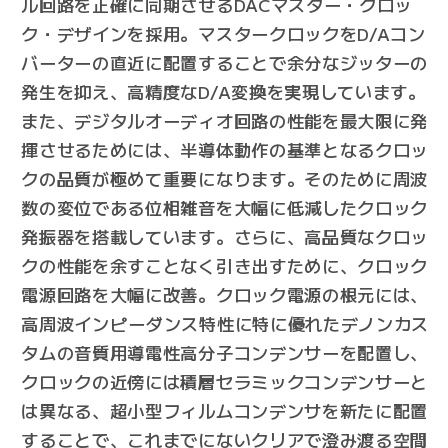
ル回路を正確に同期させるDACマスター・クロッ
ク・デザインを採用。マスタークロックをD/Aコン
バーターの直近に配置することで余分なジッターの
発生を抑え、高精度なD/A変換を実現しています。
また、デジタルオーディオ回路の性能を最大限に発
揮させるためには、半導体動作の基準となるクロッ
クの品質が極めて重要になります。そのために周波
数の変位である位相雑音を大幅に低減したクロック
発振器を搭載しています。さらに、高品質なクロッ
クの性能を余すことなく引き出すために、クロック
電源回路を大幅に改善。クロック電源の根元には、
高周波インピーダンス特性に特に優れたデノンカス
タムの音質用導電性高分子コンデンサーを配置し、
クロックの近傍には積層セラミックコンデンサーと
は異なる、超小型フィルムコンデンサを新たに配置
することで、これまでにないクリアで澄み渡る空間