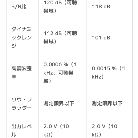
120 dB（可聴
S/N比
118 dB
帯域）
ダイナミ
112 dB（可聴
ックレン
101 dB
帯域）
ジ
0.0006 %（1
高調波歪
0.0015 %（1
kHz、可聴帯
率
kHz）
域）
ワウ・フ
測定限界以下
測定限界以下
ラッター
出力レベ
2.0 V（10
2.0 V（10
ル
kΩ）
kΩ）